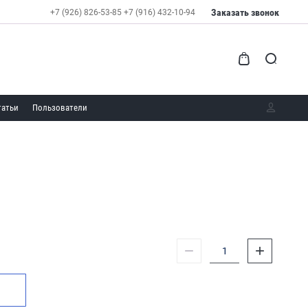
Заказать звонок
+7 (926) 826-53-85
+7 (916) 432-10-94
татьи
Пользователи
−
+